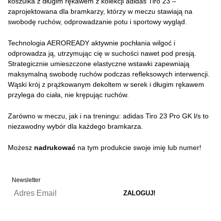
koszulka z długim rękawem z kolekcji adidas Tiro 23 –
zaprojektowana dla bramkarzy, którzy w meczu stawiają na
swobodę ruchów, odprowadzanie potu i sportowy wygląd.
Technologia AEROREADY aktywnie pochłania wilgoć i
odprowadza ją, utrzymując cię w suchości nawet pod presją.
Strategicznie umieszczone elastyczne wstawki zapewniają
maksymalną swobodę ruchów podczas refleksowych interwencji.
Wąski krój z prążkowanym dekoltem w serek i długim rękawem
przylega do ciała, nie krępując ruchów.
Zarówno w meczu, jak i na treningu: adidas Tiro 23 Pro GK l/s to
niezawodny wybór dla każdego bramkarza.
Możesz
nadrukować
na tym produkcie swoje imię lub numer!
Newsletter