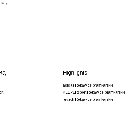
 Day
taj
Highlights
adidas Rękawice bramkarskie
rt
KEEPERsport Rękawice bramkarskie
reusch Rękawice bramkarskie
uhlsport Rękawice bramkarskie
rehab Rękawice bramkarskie
keeper
NIKE Rękawice bramkarskie
PUMA Rękawice bramkarskie
SELLS Rękawice bramkarskie