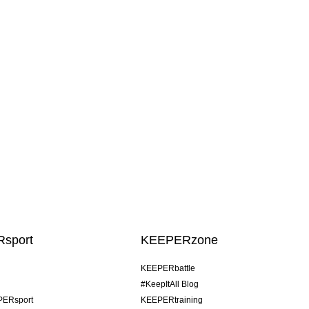
sport
KEEPERzone
KEEPERbattle
#KeepItAll Blog
PERsport
KEEPERtraining