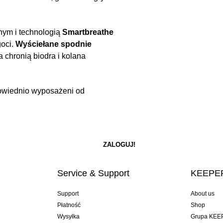
nym i technologią
Smartbreathe
oci.
Wyściełane spodnie
 chronią biodra i kolana
powiednio wyposażeni od
Service & Support
KEEPER
Support
About us
Płatność
Shop
Wysyłka
Grupa KEE