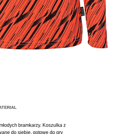
ATERIAL
a młodych bramkarzy. Koszulka z
ane do siebie, gotowe do gry