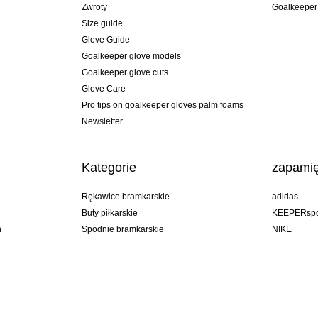
Zwroty
Goalkeeper
Size guide
Glove Guide
Goalkeeper glove models
Goalkeeper glove cuts
Glove Care
Pro tips on goalkeeper gloves palm foams
Newsletter
Kategorie
zapamię
Rękawice bramkarskie
adidas
Buty piłkarskie
KEEPERspo
n
Spodnie bramkarskie
NIKE
Bluzy bramkarskie
Puma
Goalkeeper undershorts
REUSCH
Sells Goal
uhlsport
Elite Sport