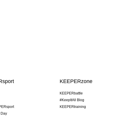
sport
KEEPERzone
KEEPERbattle
#KeepItAll Blog
PERsport
KEEPERtraining
 Day