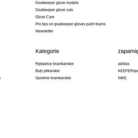
Goalkeeper glove models
Goalkeeper glove cuts
Glove Care
Pro tips on goalkeeper gloves palm foams
Newsletter
Kategorie
zapamię
Rękawice bramkarskie
adidas
Buty piłkarskie
KEEPERspo
n
Spodnie bramkarskie
NIKE
Bluzy bramkarskie
Puma
Goalkeeper undershorts
REUSCH
Sells Goal
uhlsport
Elite Sport
rehab