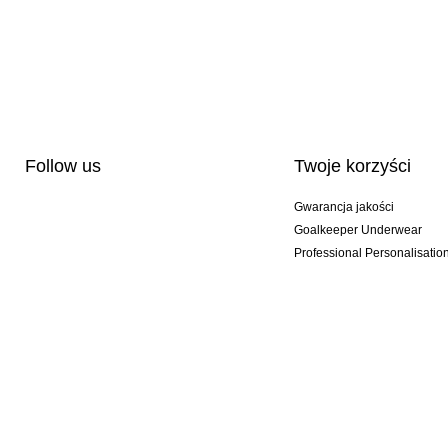
Follow us
Twoje korzyści
Gwarancja jakości
Goalkeeper Underwear
Professional Personalisatio
Wydania specjalne
Multibuy offers