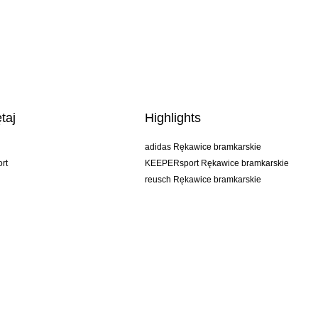
taj
Highlights
adidas Rękawice bramkarskie
rt
KEEPERsport Rękawice bramkarskie
reusch Rękawice bramkarskie
uhlsport Rękawice bramkarskie
rehab Rękawice bramkarskie
keeper
NIKE Rękawice bramkarskie
PUMA Rękawice bramkarskie
SELLS Rękawice bramkarskie