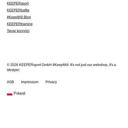
KEEPERsport
KEEPERbattle
#KeepItAll Blog
KEEPERtraining
Twoje korzyści
© 2026 KEEPERsport GmbH #KeepItAll. It's not just our webshop, it's a
lifestyle!
AGB
Impressum
Privacy
Poland