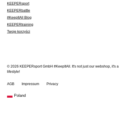
KEEPERsport
KEEPERbattle
#KeepItAll Blog
KEEPERtraining
Twoje korzyści
© 2026 KEEPERsport GmbH #KeepItAll. It's not just our webshop, it's a
lifestyle!
AGB
Impressum
Privacy
Poland