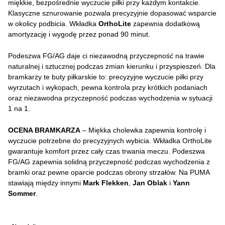
miękkie, bezpośrednie wyczucie piłki przy każdym kontakcie.
Klasyczne sznurowanie pozwala precyzyjnie dopasować wsparcie
w okolicy podbicia. Wkładka
OrthoLite
zapewnia dodatkową
amortyzację i wygodę przez ponad 90 minut.
Podeszwa FG/AG daje ci niezawodną przyczepność na trawie
naturalnej i sztucznej podczas zmian kierunku i przyspieszeń. Dla
bramkarzy te buty piłkarskie to: precyzyjne wyczucie piłki przy
wyrzutach i wykopach, pewna kontrola przy krótkich podaniach
oraz niezawodna przyczepność podczas wychodzenia w sytuacji
1 na 1.
OCENA BRAMKARZA
– Miękka cholewka zapewnia kontrolę i
wyczucie potrzebne do precyzyjnych wybicia. Wkładka OrthoLite
gwarantuje komfort przez cały czas trwania meczu. Podeszwa
FG/AG zapewnia solidną przyczepność podczas wychodzenia z
bramki oraz pewne oparcie podczas obrony strzałów. Na PUMA
stawiają między innymi
Mark Flekken
,
Jan Oblak
i
Yann
Sommer
.